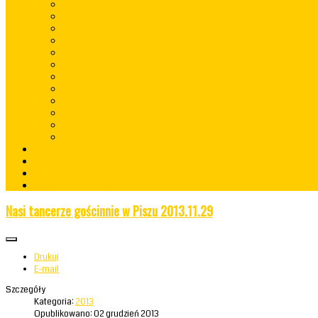
rok 2022
rok 2021
rok 2020
rok 2019
rok 2018
rok 2017
rok 2016
rok 2015
rok 2014
rok 2013
rok 2012
lata 2009 - 2010
Konkursy
Kontakt
RODO
Standardy Ochrony Małoletnich
Nasi tancerze gościnnie w Piszu 2013.11.29
Drukuj
E-mail
Szczegóły
Kategoria:
2013
Opublikowano: 02 grudzień 2013