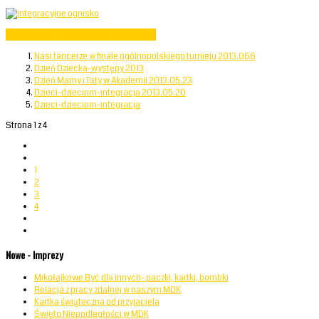
Czytaj więcej: Integracyjne ognisko 2013.06
Nasi tancerze w finale ogólnopolskiego turnieju 2013.066
Dzień Dziecka-występy 2013
Dzień Mamy i Taty w Akademii 2013.05.23
Dzieci-dzieciom-integracja 2013.05.20
Dzieci-dzieciom-integracja
Strona 1 z 4
1
2
3
4
Nowe - Imprezy
Mikołajkowe Być dla innych- paczki, kartki, bombki
Relacja z pracy zdalnej w naszym MDK
Kartka świąteczna od przyjaciela
Święto Niepodległości w MDK