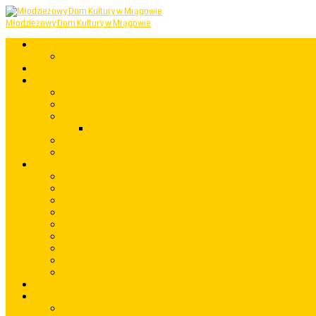
Młodzieżowy Dom Kultury w Mrągowie
Start
Mapastrony
Aktualności
Informacje
Powstanie i rozwój MDK
Miejsce Odkrywania Talentów
Samorząd
Regulamin
Rozkład zajęć
Statut MDK
Koła zainteresowań
Akademia Przedszkolaka
Grupy taneczne
Koło muzyczne
Koło plastyczne
Koło fotograficzne
Koło rękodzielnicze
Mały Einstein
Robotyka
Mały Kopernik
Warsztaty
Imprezy i występy
rok 2023