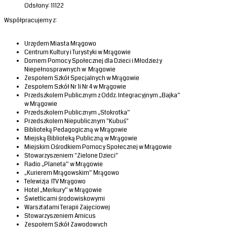
Odsłony: 11122
Współpracujemy z:
Urzędem Miasta Mrągowo
Centrum Kultury i Turystyki w Mrągowie
Domem Pomocy Społecznej dla Dzieci i Młodzieży
Niepełnosprawnych w Mrągowie
Zespołem Szkół Specjalnych w Mrągowie
Zespołem Szkół Nr 1i Nr 4 w Mrągowie
Przedszkolem Publicznym z Oddz. Integracyjnym „Bajka”
w Mrągowie
Przedszkolem Publicznym „Stokrotka”
Przedszkolem Niepublicznym "Kubuś"
Biblioteką Pedagogiczną w Mrągowie
Miejską Biblioteką Publiczną w Mrągowie
Miejskim Ośrodkiem Pomocy Społecznej w Mrągowie
Stowarzyszeniem "Zielone Dzieci"
Radio „Planeta” w Mrągowie
„Kurierem Mrągowskim” Mrągowo
Telewizja ITV Mrągowo
Hotel „Merkury” w Mrągowie
Świetlicami środowiskowymi
Warsztatami Terapii Zajęciowej
Stowarzyszeniem Amicus
Zespołem Szkół Zawodowych