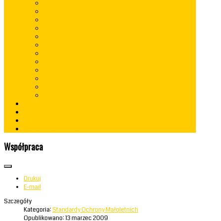
rok 2022
rok 2021
rok 2020
rok 2019
rok 2018
rok 2017
rok 2016
rok 2015
rok 2014
rok 2013
rok 2012
lata 2009 - 2010
Konkursy
Kontakt
RODO
Standardy Ochrony Małoletnich
Współpraca
Drukuj
E-mail
Szczegóły
Kategoria:
Standardy Ochrony Małoletnich
Opublikowano: 13 marzec 2009