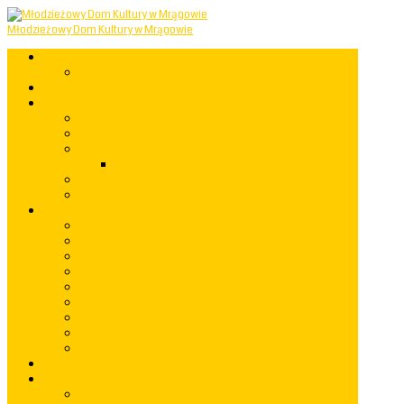
Młodzieżowy Dom Kultury w Mrągowie
Start
Mapastrony
Aktualności
Informacje
Powstanie i rozwój MDK
Miejsce Odkrywania Talentów
Samorząd
Regulamin
Rozkład zajęć
Statut MDK
Koła zainteresowań
Akademia Przedszkolaka
Grupy taneczne
Koło muzyczne
Koło plastyczne
Koło fotograficzne
Koło rękodzielnicze
Mały Einstein
Robotyka
Mały Kopernik
Warsztaty
Imprezy i występy
rok 2023