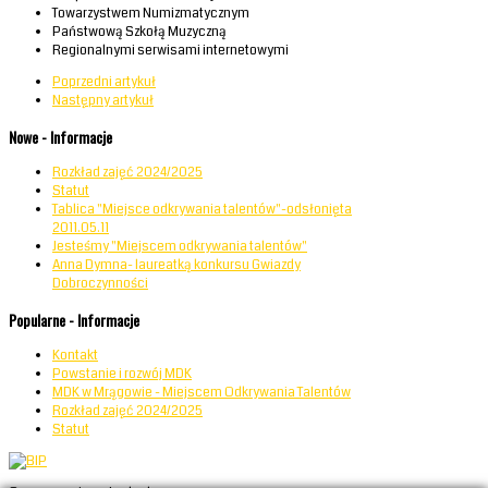
Towarzystwem Numizmatycznym
Państwową Szkołą Muzyczną
Regionalnymi serwisami internetowymi
Poprzedni artykuł
Następny artykuł
Nowe - Informacje
Rozkład zajęć 2024/2025
Statut
Tablica "Miejsce odkrywania talentów"-odsłonięta
2011.05.11
Jesteśmy "Miejscem odkrywania talentów"
Anna Dymna- laureatką konkursu Gwiazdy
Dobroczynności
Popularne - Informacje
Kontakt
Powstanie i rozwój MDK
MDK w Mrągowie - Miejscem Odkrywania Talentów
Rozkład zajęć 2024/2025
Statut